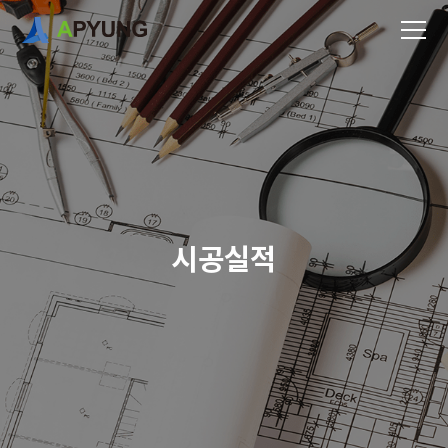
시
공
실
적