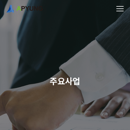
주
요
사
업