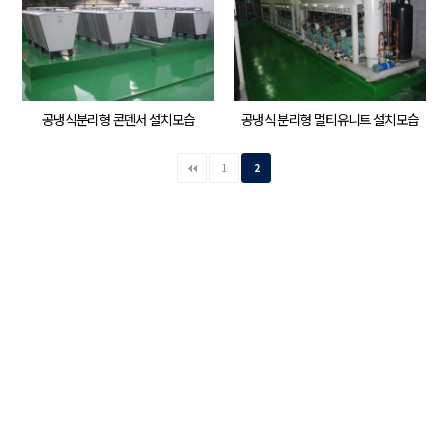
공냉식분리형 콘덴서 설치모습
공냉식 분리형 멀티유니트 설치모습
1
2
개인정보처리방침
본 사 : 서울특별시 서초구 남부순환로337길 35, 3층
TEL 02-6925-3250 | FAX 02-6925-3251
공장 : 경기도 시흥시 마유로 42번길 120
(시화공단 3바, 에이동 405호)
Copyright ⓒ 2024 APYUNG Co., Ltd. All Rights Reserved.