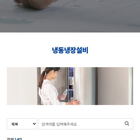
냉동냉장설비
전체
14
건