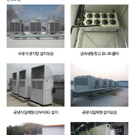
수냉식 냉각탑 설치모습
급속냉동창고 유니트쿨러
공냉식일체형(상부덕트) 설치
공냉식일체형 설치모습